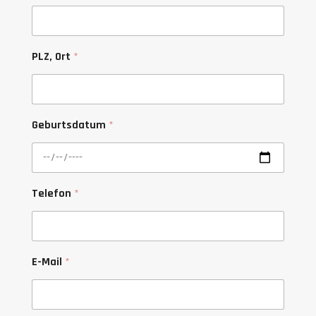
PLZ, Ort
*
Geburtsdatum
*
*
Telefon
*
D
a
t
e
n
E-Mail
*
s
c
h
u