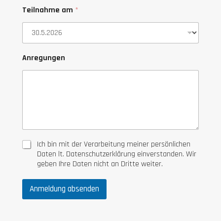
t
Teilnahme am
*
z
*
Anregungen
D
Ich bin mit der Verarbeitung meiner persönlichen
a
Daten lt. Datenschutzerklärung einverstanden. Wir
t
geben Ihre Daten nicht an Dritte weiter.
e
n
Anmeldung absenden
s
c
h
u