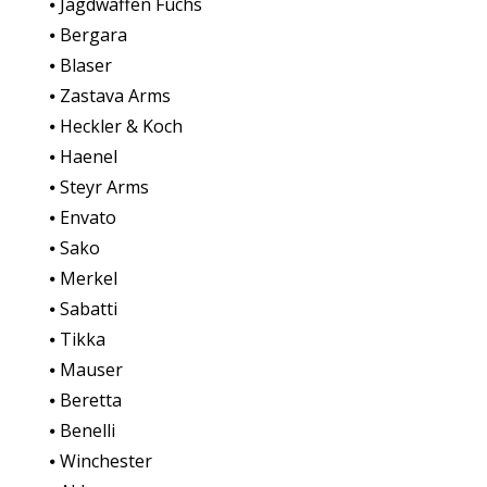
⦁ Jagdwaffen Fuchs
⦁ Bergara
⦁ Blaser
⦁ Zastava Arms
⦁ Heckler & Koch
⦁ Haenel
⦁ Steyr Arms
⦁ Envato
⦁ Sako
⦁ Merkel
⦁ Sabatti
⦁ Tikka
⦁ Mauser
⦁ Beretta
⦁ Benelli
⦁ Winchester